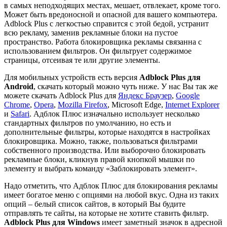
в самых неподходящих местах, мешает, отвлекает, кроме того.
Может быть вредоносной и опасной для вашего компьютера.
Adblock Plus с легкостью справится с этой бедой, устранит
всю рекламу, заменив рекламные блоки на пустое
пространство. Работа блокировщика рекламы связанна с
использованием фильтров. Он фильтрует содержимое
страницы, отсеивая те или другие элементы.
Для мобильных устройств есть версия
Adblock Plus для
Android
, скачать который можно чуть ниже. У нас Вы так же
можете скачать Adblock Plus для
Яндекс Браузер
,
Google
Chrome
,
Opera
,
Mozilla Firefox
, Microsoft Edge,
Internet Explorer
и
Safari
. Адблок Плюс изначально использует несколько
стандартных фильтров по умолчанию, но есть и
дополнительные фильтры, которые находятся в настройках
блокировщика. Можно, также, пользоваться фильтрами
собственного производства. Или выборочно блокировать
рекламные блоки, кликнув правой кнопкой мышки по
элементу и выбрать команду «Заблокировать элемент».
Надо отметить, что Адблок Плюс для блокирования рекламы
имеет богатое меню с опциями на любой вкус. Одна из таких
опций – белый список сайтов, в который Вы будите
отправлять те сайты, на которые не хотите ставить фильтр.
Adblock Plus для Windows
имеет заметный значок в адресной