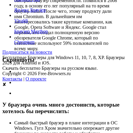
быстрый браузер современности. Появился в 2008
году, в основу его лег популярный на то время
Яндекс Браузер
браузер Safari. После чего, этому продукту дали
имя Chromium. В дальнейшем им
Vivaldi
заинтересовались такие крупные компании, как
Google, Opera Software и Яндекс. Google стал
Браузер Maxthon
первым, кто создал полноценную версию
обозревателя Google Chrome, который по
Chromium
статистике используют 59% пользователей по
всему миру.
Подписаться на новости
Бесплатные Браузеры для Windows 11, 10, 7, 8, XP. Браузеры
Скриншоты
2026 для Android и iOS.
Скачать бесплатно Браузеры на русском языке.
Copyright © 2026 Free-Browsers.ru
Контакты
|
О проекте
✘
У браузера очень много достоинств, которые
хотелось бы перечислить:
Самый быстрый браузер в плане интеграции в ОС
Windows. Гугл Хром значительно опережает другие