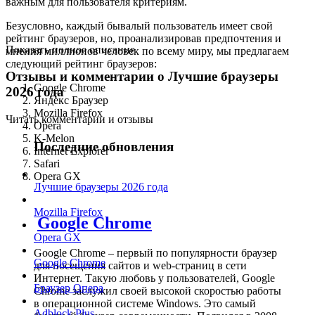
важным для пользователя критериям.
Безусловно, каждый бывалый пользователь имеет свой
рейтинг браузеров, но, проанализировав предпочтения и
Показать полное описание
мнения миллионов человек по всему миру, мы предлагаем
следующий рейтинг браузеров:
Отзывы и комментарии о Лучшие браузеры
Google Chrome
2026 года
Яндекс Браузер
Mozilla Firefox
Читать комментарии и отзывы
Opera
K-Melon
Последние обновления
Internet Explorer
Safari
Opera GX
Лучшие браузеры 2026 года
Mozilla Firefox
Google Chrome
Opera GX
Google Chrome – первый по популярности браузер
Google Chrome
для посещения сайтов и web-страниц в сети
Интернет. Такую любовь у пользователей, Google
Браузер Опера
Chrome заслужил своей высокой скоростью работы
в операционной системе Windows. Это самый
Adblock Plus